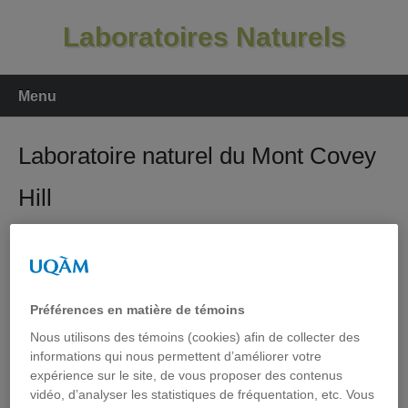
Aller
Laboratoires Naturels
au
contenu
Menu
Laboratoire naturel du Mont Covey
Hill
Mission
Le Laboratoire naturel du mont Covey Hill a pour mission
Préférences en matière de témoins
de favoriser la recherche multidisciplinaire sur les
Nous utilisons des témoins (cookies) afin de collecter des
composantes des écosystèmes du mont Covey Hill afin
informations qui nous permettent d’améliorer votre
de mieux comprendre leur fonctionnement, de connaître
expérience sur le site, de vous proposer des contenus
vidéo, d’analyser les statistiques de fréquentation, etc. Vous
les impacts des pressions humaines et naturelles sur